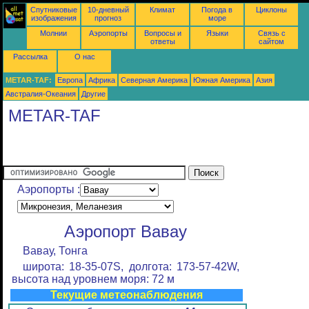
Спутниковые
10-дневный
Климат
Погода в
Циклоны
изображения
прогноз
море
Молнии
Аэропорты
Вопросы и
Языки
Связь с
ответы
сайтом
Рассылка
О нас
METAR-TAF:
Европа
Африка
Северная Америка
Южная Америка
Азия
Австралия-Океания
Другие
METAR-TAF
Аэропорты :
Аэропорт Вавау
Вавау, Тонга
широта: 18-35-07S, долгота: 173-57-42W,
высота над уровнем моря: 72 м
Текущие метеонаблюдения