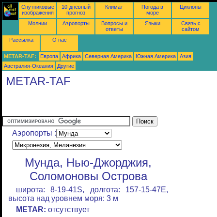
Спутниковые
10-дневный
Климат
Погода в
Циклоны
изображения
прогноз
море
Молнии
Аэропорты
Вопросы и
Языки
Связь с
ответы
сайтом
Рассылка
О нас
METAR-TAF:
Европа
Африка
Северная Америка
Южная Америка
Азия
Австралия-Океания
Другие
METAR-TAF
Аэропорты :
Мунда, Нью-Джорджия,
Соломоновы Острова
широта: 8-19-41S, долгота: 157-15-47E,
высота над уровнем моря: 3 м
METAR:
отсутствует