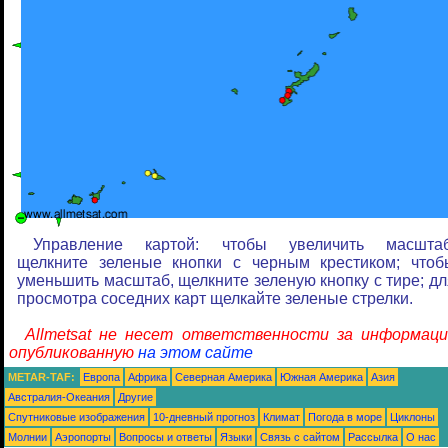
Управление картой: чтобы увеличить масштаб
щелкните зеленые кнопки с черным крестиком; чтоб
уменьшить масштаб, щелкните зеленую кнопку с тире; дл
просмотра соседних карт щелкайте зеленые стрелки.
Allmetsat не несет ответственности за информаци
опубликованную
на этом сайте
METAR-TAF:
Европа
Африка
Северная Америка
Южная Америка
Азия
Австралия-Океания
Другие
Спутниковые изображения
10-дневный прогноз
Климат
Погода в море
Циклоны
Молнии
Аэропорты
Вопросы и ответы
Языки
Связь с сайтом
Рассылка
О нас