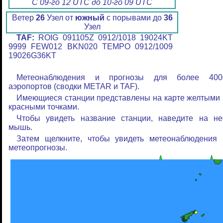
С 09-го 12 UTC до 10-го 09 UTC
Ветер
26
Узел от
южный
с порывами до
36
Узел
TAF:
ROIG 091105Z 0912/1018 19024KT
9999 FEW012 BKN020 TEMPO 0912/1009
19026G36KT
Метеонаблюдения и прогнозы для более 400
аэропортов (сводки METAR и TAF).
Имеющиеся станции представлены на карте желтыми 
красными точками.
Чтобы увидеть название станции, наведите на не
мышь.
Затем щелкните, чтобы увидеть метеонаблюдения 
метеопрогнозы.