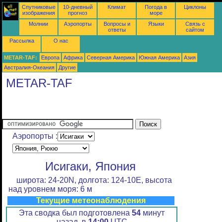
Спутниковые
10-дневный
Климат
Погода в
Циклоны
изображения
прогноз
море
Молнии
Аэропорты
Вопросы и
Языки
Связь с
ответы
сайтом
Рассылка
О нас
METAR-TAF:
Европа
Африка
Северная Америка
Южная Америка
Азия
Австралия-Океания
Другие
METAR-TAF
Аэропорты :
Исигаки, Япония
широта: 24-20N, долгота: 124-10E, высота
над уровнем моря: 6 м
Текущие метеонаблюдения
Эта сводка был подготовлена
54
минут
назад, в
14:00
UTC