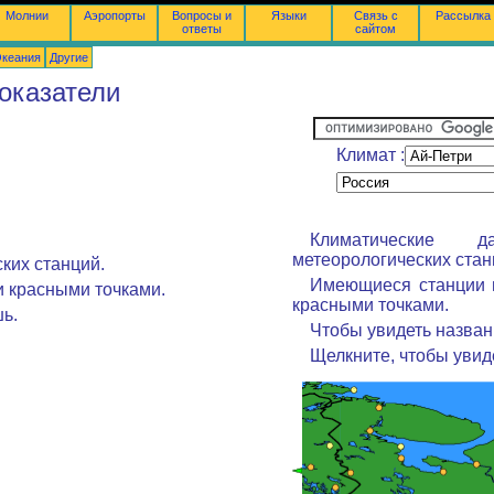
Молнии
Аэропорты
Вопросы и
Языки
Связь с
Рассылка
ответы
сайтом
Океания
Другие
оказатели
Климат :
Климатические
метеорологических стан
ких станций.
Имеющиеся станции 
 красными точками.
красными точками.
ь.
Чтобы увидеть назван
Щелкните, чтобы увид