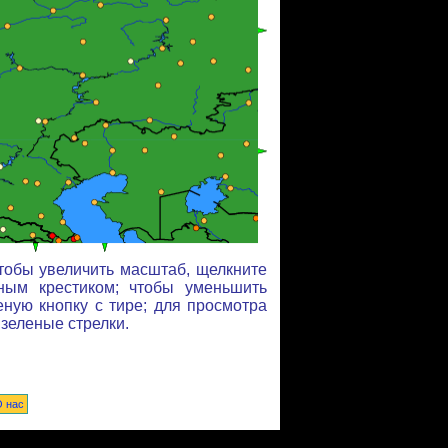
тобы увеличить масштаб, щелкните
ным крестиком; чтобы уменьшить
еную кнопку с тире; для просмотра
 зеленые стрелки.
 нас