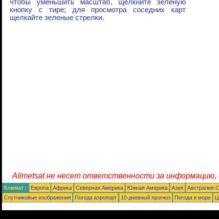
чтобы уменьшить масштаб, щелкните зеленую
кнопку с тире; для просмотра соседних карт
щелкайте зеленые стрелки.
Allmetsat не несет ответственности за информацию,
Климат :
Европа
Африка
Северная Америка
Южная Америка
Азия
Австралия-
Спутниковые изображения
Погода аэропорт
10-дневный прогноз
Погода в море
Ц