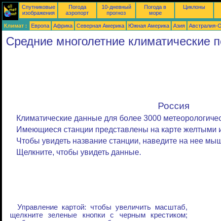
Спутниковые
Погода
10-дневный
Погода в
Циклоны
изображения
аэропорт
прогноз
море
Климат :
Европа
Африка
Северная Америка
Южная Америка
Азия
Австралия-
Средние многолетние климатические п
Россия
Климатические данные для более 3000 метеорологичес
Имеющиеся станции представлены на карте желтыми и
Чтобы увидеть название станции, наведите на нее мыш
Щелкните, чтобы увидеть данные.
Управление картой: чтобы увеличить масштаб,
щелкните зеленые кнопки с черным крестиком;