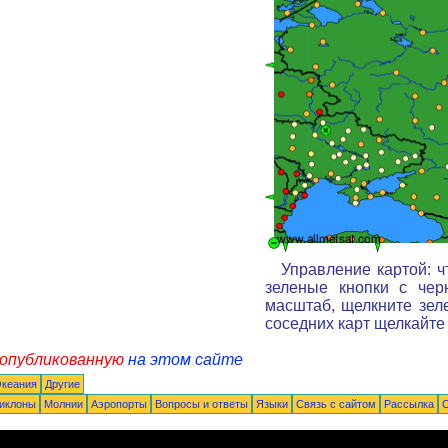
Управление картой: ч
зеленые кнопки с чер
масштаб, щелкните зел
соседних карт щелкайте
 опубликованную
на этом сайте
Океания
Другие
иклоны
Молнии
Аэропорты
Вопросы и ответы
Языки
Связь с сайтом
Рассылка
О