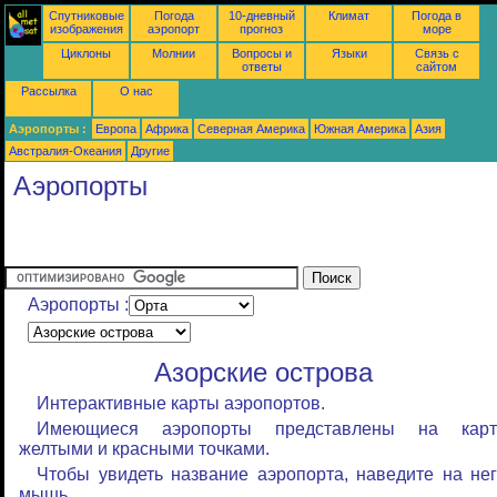
Спутниковые
Погода
10-дневный
Климат
Погода в
изображения
аэропорт
прогноз
море
Циклоны
Молнии
Вопросы и
Языки
Связь с
ответы
сайтом
Рассылка
О нас
Аэропорты :
Европа
Африка
Северная Америка
Южная Америка
Азия
Австралия-Океания
Другие
Аэропорты
Аэропорты :
Азорские острова
Интерактивные карты аэропортов.
Имеющиеся аэропорты представлены на карт
желтыми и красными точками.
Чтобы увидеть название аэропорта, наведите на не
мышь.