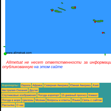
Allmetsat не несет ответственности за информаци
опубликованную
на этом сайте
Аэропорты :
Европа
Африка
Северная Америка
Южная Америка
Азия
Австралия-Океания
Другие
Спутниковые изображения
Погода аэропорт
10-дневный прогноз
Климат
Погода в море
Циклоны
Молнии
Вопросы и ответы
Языки
Связь с сайтом
Рассылка
О нас